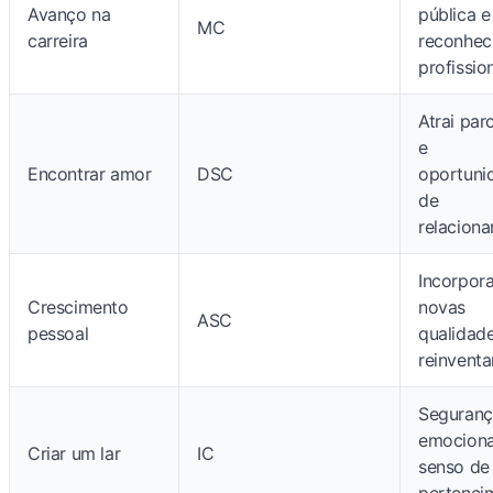
Avanço na
pública e
MC
carreira
reconhec
profissio
Atrai par
e
Encontrar amor
DSC
oportuni
de
relacion
Incorpora
Crescimento
novas
ASC
pessoal
qualidad
reinventa
Seguranç
emociona
Criar um lar
IC
senso de
pertenci