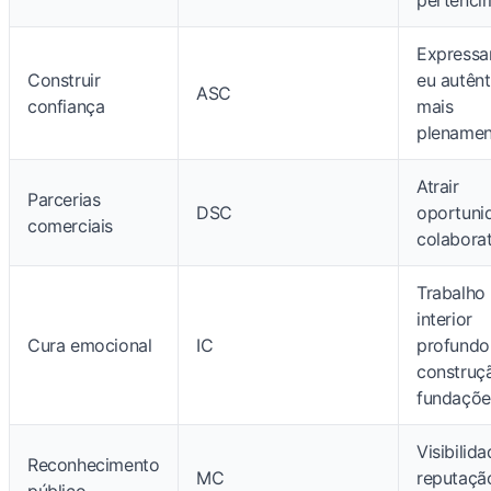
Expressa
Construir
eu autênt
ASC
confiança
mais
plenamen
Atrair
Parcerias
DSC
oportuni
comerciais
colaborat
Trabalho
interior
Cura emocional
IC
profundo
construç
fundaçõe
Visibilid
Reconhecimento
MC
reputaçã
público