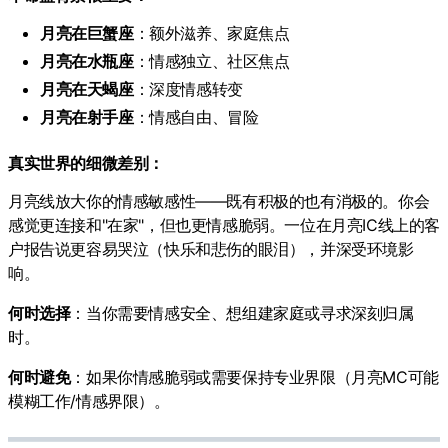
月亮在巨蟹座
：额外滋养、家庭焦点
月亮在水瓶座
：情感独立、社区焦点
月亮在天蝎座
：深度情感转变
月亮在射手座
：情感自由、冒险
真实世界的细微差别：
月亮线放大你的情感敏感性——既有积极的也有消极的。你会
感觉更连接和"在家"，但也更情感脆弱。一位在月亮IC线上的客
户报告说更容易哭泣（快乐和悲伤的眼泪），并深受环境影
响。
何时选择
：当你需要情感安全、想组建家庭或寻求深刻归属
时。
何时避免
：如果你情感脆弱或需要保持专业界限（月亮MC可能
模糊工作/情感界限）。