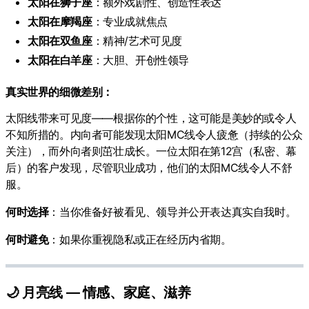
太阳在狮子座
：额外戏剧性、创造性表达
太阳在摩羯座
：专业成就焦点
太阳在双鱼座
：精神/艺术可见度
太阳在白羊座
：大胆、开创性领导
真实世界的细微差别：
太阳线带来可见度——根据你的个性，这可能是美妙的或令人
不知所措的。内向者可能发现太阳MC线令人疲惫（持续的公众
关注），而外向者则茁壮成长。一位太阳在第12宫（私密、幕
后）的客户发现，尽管职业成功，他们的太阳MC线令人不舒
服。
何时选择
：当你准备好被看见、领导并公开表达真实自我时。
何时避免
：如果你重视隐私或正在经历内省期。
🌙 月亮线 — 情感、家庭、滋养