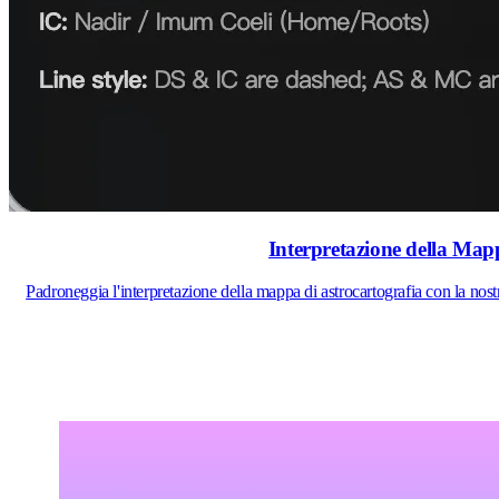
Interpretazione della Mapp
Padroneggia l'interpretazione della mappa di astrocartografia con la nos