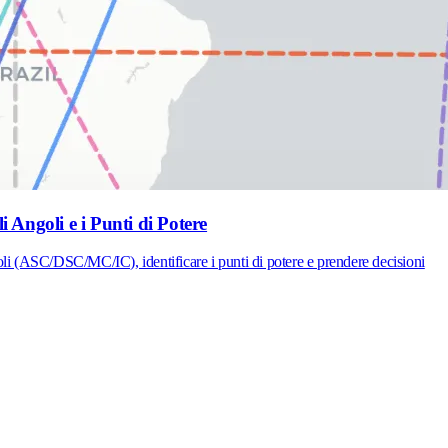
 Angoli e i Punti di Potere
goli (ASC/DSC/MC/IC), identificare i punti di potere e prendere decisioni