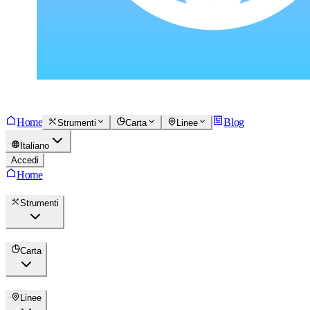
Home
Blog
Strumenti
Carta
Linee
Italiano
Accedi
Home
Strumenti
Carta
Linee